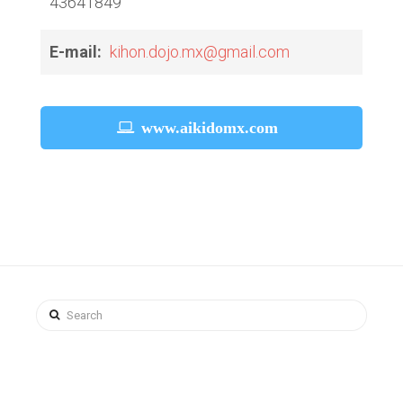
43641849
E-mail:
kihon.dojo.mx@gmail.com
www.aikidomx.com
Search