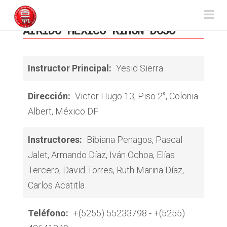
Aikido
Na
AIKIDO MÉXICO KIHON DOJO
Sansuikai
Instructor Principal:
Yesid Sierra
Dirección:
Victor Hugo 13, Piso 2°, Colonia
Albert, México DF
Instructores:
Bibiana Penagos, Pascal
Jalet, Armando Díaz, Iván Ochoa, Elías
Tercero, David Torres, Ruth Marina Díaz,
Carlos Acatitla
Teléfono:
+(5255) 55233798 - +(5255)