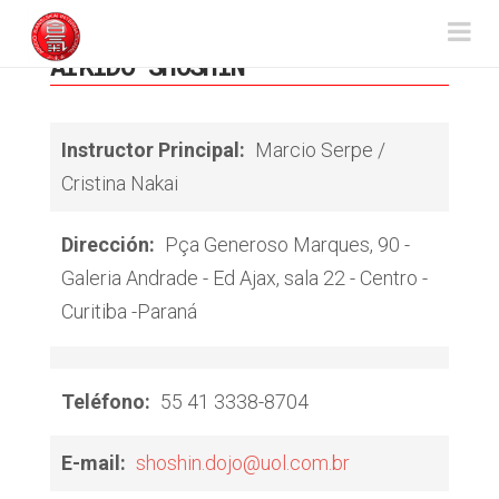
Aikido
Na
AIKIDO SHOSHIN
Sansuikai
Instructor Principal:
Marcio Serpe /
Cristina Nakai
Dirección:
Pça Generoso Marques, 90 -
Galeria Andrade - Ed Ajax, sala 22 - Centro -
Curitiba -Paraná
Teléfono:
55 41 3338-8704
E-mail:
shoshin.dojo@uol.com.br