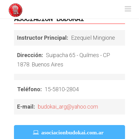
Aikido
Na
ASOCIACIÓN BUDOKAI
Sansuikai
Instructor Principal:
Ezequiel Mingione
Dirección:
Suipacha 65 - Quilmes - CP
1878. Buenos Aires
Teléfono:
15-5810-2804
E-mail:
budokai_arg@yahoo.com
asociacionbudokai.com.ar