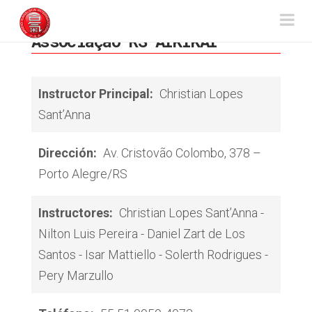
Aikido
Na
Associação RS AIKIKAI
Sansuikai
Instructor Principal:
Christian Lopes
Sant’Anna
Dirección:
Av. Cristovão Colombo, 378 –
Porto Alegre/RS
Instructores:
Christian Lopes Sant’Anna -
Nilton Luis Pereira - Daniel Zart de Los
Santos - Isar Mattiello - Solerth Rodrigues -
Pery Marzullo